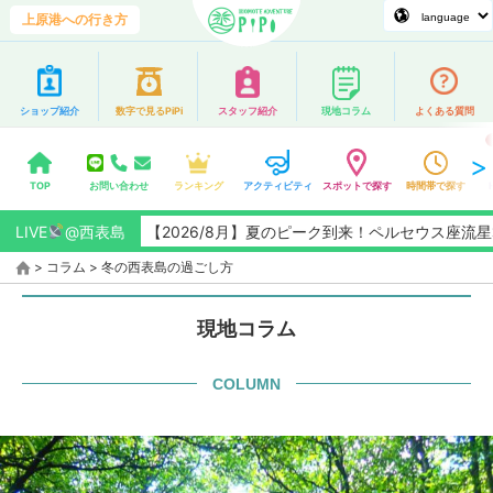
上原港への行き方
ショップ紹介
数字で見るPiPi
スタッフ紹介
現地コラム
よくある質問
TOP
お問い合わせ
ランキング
アクティビティ
スポットで探す
時間帯で探す
LIVE
@西表島
【2026/8月】夏のピーク到来！ペルセウス座流星群観測
>
コラム
>
冬の西表島の過ごし方
現地コラム
COLUMN