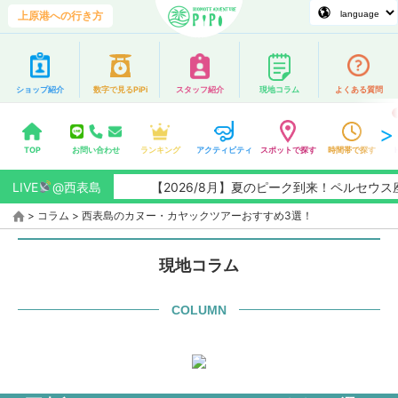
上原港への行き方
ショップ紹介
数字で見るPiPi
スタッフ紹介
現地コラム
よくある質問
TOP
お問い合わせ
ランキング
アクティビティ
スポットで探す
時間帯で探す
LIVE
@西表島
【2026/8月】夏のピーク到来！ペルセウス座流
>
コラム
>
西表島のカヌー・カヤックツアーおすすめ3選！
現地コラム
COLUMN