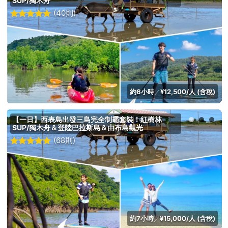
SUP/獨木舟
(40則)
約6小時
¥12,500/人 (含稅)
／
【一日】西表島出發三島完全制霸套裝！紅樹林
SUP/獨木舟＆登陸巴拉斯島＆由布島觀光
(68則)
約7小時
¥15,000/人 (含稅)
／