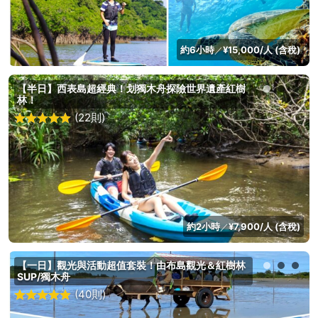
約6小時
¥15,000/人 (含稅)
／
【半日】西表島超經典！划獨木舟探險世界遺產紅樹
林！
(22則)
約2小時
¥7,900/人 (含稅)
／
【一日】觀光與活動超值套裝！由布島觀光＆紅樹林
SUP/獨木舟
(40則)