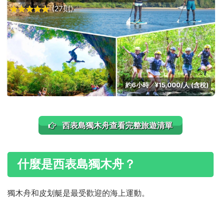
(27則)
約6小時
¥15,000/人 (含稅)
／
西表島獨木舟查看完整旅遊清單
什麼是西表島獨木舟？
獨木舟和皮划艇是最受歡迎的海上運動。