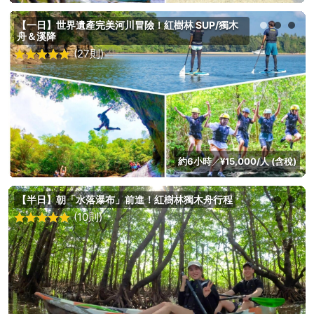
【一日】世界遺產完美河川冒險！紅樹林 SUP/獨木
舟＆溪降
(27則)
約6小時
¥15,000/人 (含稅)
／
【半日】朝「水落瀑布」前進！紅樹林獨木舟行程
(10則)