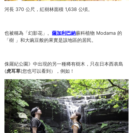
河長 370 公尺，紅樹林面積 1,638 公頃。
也被稱為「幻影花」。
薩加利巴納
蕨科植物 Modama 的
「樹 」和大豌豆般的果實是該地區的居民。
侏羅紀公園》中出現的另一種稀有樹木，只在日本西表島
(
虎耳草
(您也可以看到），例如！