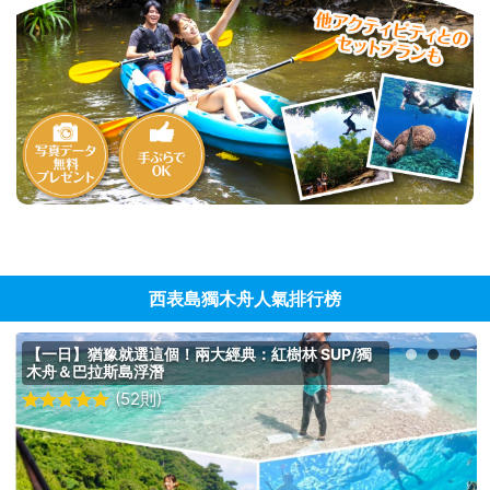
西表島獨木舟人氣排行榜
【一日】猶豫就選這個！兩大經典：紅樹林 SUP/獨
木舟＆巴拉斯島浮潛
(52則)