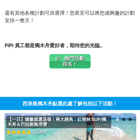
還有其他各種計劃可供選擇！您甚至可以將您感興趣的計劃
安排一整天！
PiPi 員工都是獨木舟愛好者，期待您的光臨。
熱門活動
排名！
西表島獨木舟點選此處了解包括以下活動！
【一日】猶豫就選這個！兩大經典：紅樹林 SUP/獨
木舟＆巴拉斯島浮潛
(52則)