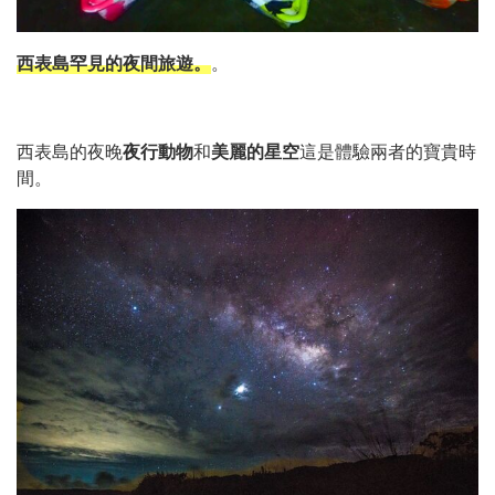
西表島罕見的夜間旅遊。
。
西表島的夜晚
夜行動物
和
美麗的星空
這是體驗兩者的寶貴時
間。