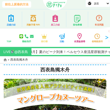
前往上原港的方法
店鋪介紹
用數字看 PiPi
員工介紹
當地專欄
常見問題
TOP
聯絡我們
排行榜
活動
依景點搜尋
依時段搜尋
26/8月】夏のピーク到来！ペルセウス座流星群観測チャンス★全国No
LIVE
@西表島
>
西表島獨木舟
西表島獨木舟