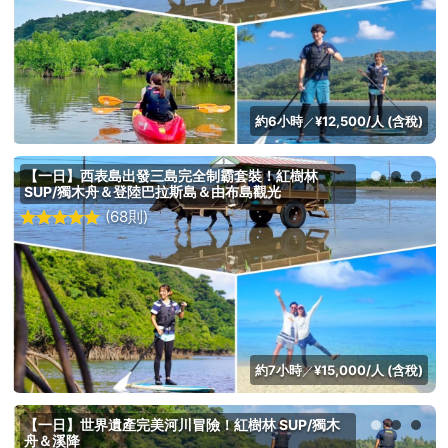
約6小時
¥12,500/人 (含稅)
／
【一日】西表島出發三島完全制霸套裝！紅樹林
SUP/獨木舟＆登陸巴拉斯島＆由布島觀光
(68則)
約7小時
¥15,000/人 (含稅)
／
【一日】世界遺產完美河川冒險！紅樹林 SUP/獨木
舟＆溪降