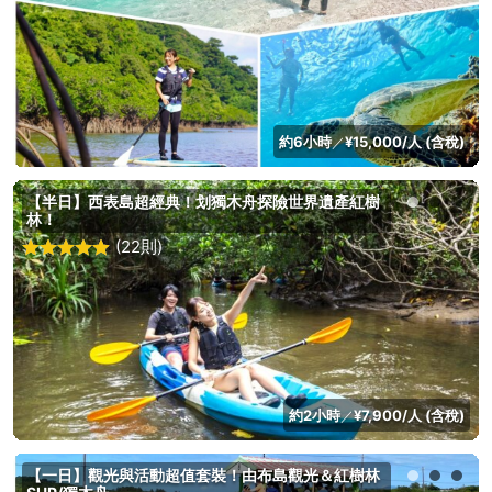
約6小時
¥15,000/人 (含稅)
／
【半日】西表島超經典！划獨木舟探險世界遺產紅樹
林！
(22則)
約2小時
¥7,900/人 (含稅)
／
【一日】觀光與活動超值套裝！由布島觀光＆紅樹林