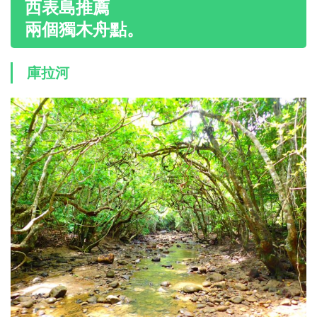
西表島推薦
兩個獨木舟點。
庫拉河