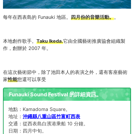
每年在西表島的 Funauki 地區。
四月份的音樂活動。
。
本地創作歌手。
Taku Ikeda.
它由全國藝術推廣協會組織製
作，創辦於 2007 年。
在這次藝術節中，除了池田本人的表演之外，還有客座藝術
家
性能
您還可以享受
Funauki Sound Festival 的詳細資訊。
地點：Kamadoma Square。
地址：
沖繩縣八重山區竹富町西表
交通：從西表島白濱港乘船 10 分鐘。
日期：四月中旬。