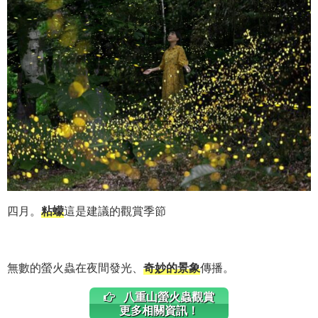
四月。
粘蠓
這是建議的觀賞季節
無數的螢火蟲在夜間發光、
奇妙的景象
傳播。
八重山螢火蟲觀賞
更多相關資訊！