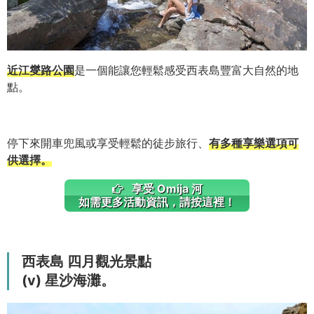
近江燮路公園
是一個能讓您輕鬆感受西表島豐富大自然的地
點。
停下來開車兜風或享受輕鬆的徒步旅行、
有多種享樂選項可
供選擇。
享受 Omija 河
如需更多活動資訊，請按這裡！
西表島 四月觀光景點
(v) 星沙海灘。