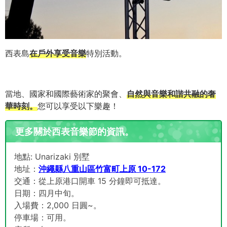
西表島
在戶外享受音樂
特別活動。
當地、國家和國際藝術家的聚會、
自然與音樂和諧共融的奢
華時刻。
您可以享受以下樂趣！
更多關於西表音樂節的資訊。
地點: Unarizaki 別墅
地址：
沖繩縣八重山區竹富町上原 10-172
交通：從上原港口開車 15 分鐘即可抵達。
日期：四月中旬。
入場費：2,000 日圓~。
停車場：可用。