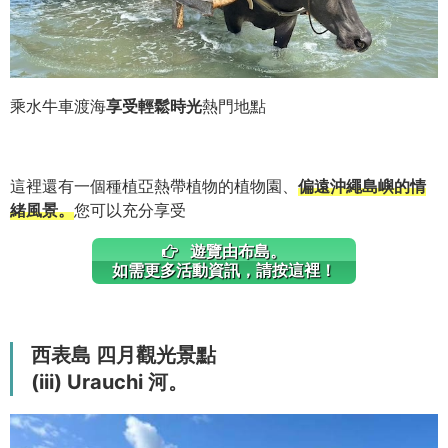
乘水牛車渡海
享受輕鬆時光
熱門地點
這裡還有一個種植亞熱帶植物的植物園、
偏遠沖繩島嶼的情
緒風景。
您可以充分享受
遊覽由布島。
如需更多活動資訊，請按這裡！
西表島 四月觀光景點
(iii) Urauchi 河。