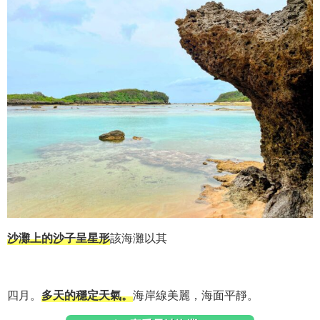
沙灘上的沙子呈星形
該海灘以其
四月。
多天的穩定天氣。
海岸線美麗，海面平靜。