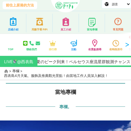
前往上原港的方法
店鋪介紹
用數字看 PiPi
員工介紹
當地專欄
常見問題
TOP
聯絡我們
排行榜
活動
依景點搜尋
依時段搜尋
6/8月】夏のピーク到来！ペルセウス座流星群観測チャンス★全国No.
LIVE
@西表島
>
專欄
>
西表島4月天氣、服飾及推薦觀光景點！由當地工作人員深入解說！
當地專欄
專欄。