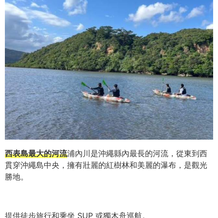
西表島最大的河流
浦內川是沖繩縣內最長的河流，從東到西
貫穿沖繩島中央，擁有壯麗的紅樹林和美麗的瀑布，是觀光
勝地。
提供徒步旅行和乘坐 SUP 或獨木舟巡航。