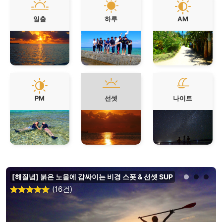
일출
하루
AM
PM
선셋
나이트
[해질녘] 붉은 노을에 감싸이는 비경 스폿 & 선셋 SUP
(16건)