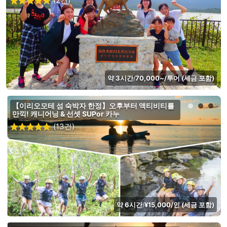
(2건)
약 3시간
70,000~/투어 (세금 포함)
/
【이리오모테 섬 숙박자 한정】오후부터 액티비티를
만끽! 캐니어닝 & 선셋 SUPor 카누
(13건)
약 6시간
¥15,000/인 (세금 포함)
/