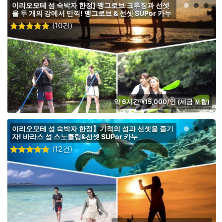
이리오모테 섬 숙박자 한정] 맹그로브 크루징과 선셋
을 두 개의 강에서 만끽! 맹그로브 & 선셋 SUPor 카누
(10건)
약 6시간
¥15,000/인 (세금 포함)
/
이리오모테 섬 숙박자 한정】기적의 섬과 선셋을 즐기
자! 바라스 섬 스노클링&선셋 SUPor 카누
(12건)