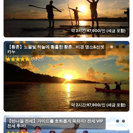
약 2시간
¥7,900/인 (세금 포함)
/
【황혼】노을빛 하늘에 황홀한 황혼...비경 명소&선셋
카누
(13건)
약 2시간
¥7,900/인 (세금 포함)
/
【반나절 전세】가이드를 호화롭게 독차지! 전세 VIP
전세 투어!