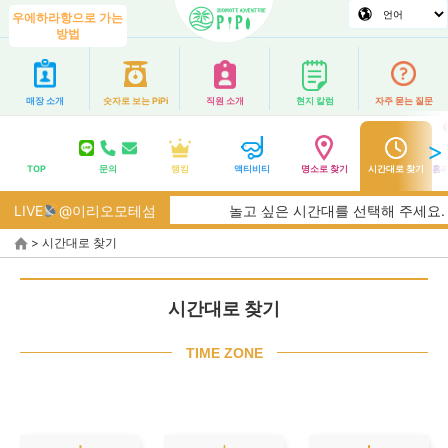
우에하라항으로 가는
방법
매장 소개
숫자로 보는 PiPi
직원 소개
현지 칼럼
자주 묻는 질문
TOP
문의
랭킹
액티비티
명소로 찾기
시간대로 찾기
홈페
LIVE
@이리오모테섬
놀고 싶은 시간대를 선택해 주세요. 해
>
시간대로 찾기
시간대로 찾기
TIME ZONE