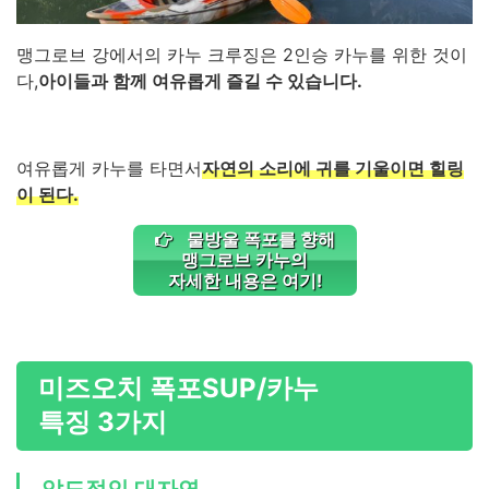
맹그로브 강에서의 카누 크루징은 2인승 카누를 위한 것이
다,
아이들과 함께 여유롭게 즐길 수 있습니다.
여유롭게 카누를 타면서
자연의 소리에 귀를 기울이면 힐링
이 된다.
물방울 폭포를 향해
맹그로브 카누
의
자세한 내용은 여기!
미즈오치 폭포
SUP/카누
특징 3가지