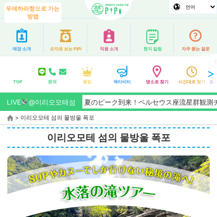
우에하라항으로 가는
방법
매장 소개
숫자로 보는 PiPi
직원 소개
현지 칼럼
자주 묻는 질문
TOP
문의
랭킹
액티비티
명소로 찾기
시간대로 찾기
홈페
【2026/8月】夏のピーク到来！ペルセウス座流星群観測チャンス★全
LIVE
@이리오모테섬
>
이리오모테 섬의 물방울 폭포
이리오모테 섬의 물방울 폭포