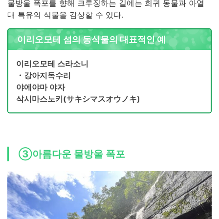
물방울 폭포를 향해 크루징하는 길에는 희귀 동물과 아열
대 특유의 식물을 감상할 수 있다.
이리오모테 섬의 동식물의 대표적인 예
이리오모테 스라소니
・강아지독수리
야에야마 야자
삭시마스노키(サキシマスオウノキ)
③아름다운 물방울 폭포