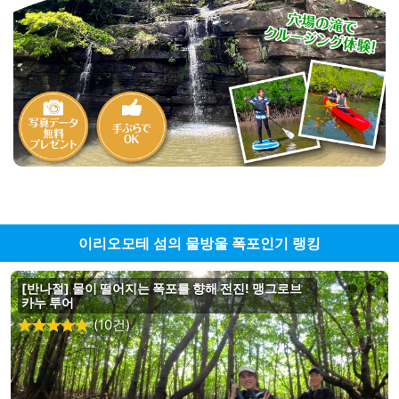
이리오모테 섬의 물방울 폭포인기 랭킹
[반나절] 물이 떨어지는 폭포를 향해 전진! 맹그로브
카누 투어
(10건)