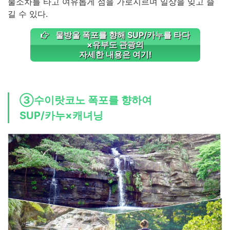
물소차를 타고 여유롭게 섬을 가로지르며 일상을 잊고 즐
길 수 있다.
물방울 폭포를 향해 SUP/카누를 타다
×유부도 관광의
자세한 내용은 여기!
③수이랏코노 폭포를 향하여
SUP/카누×캐녀닝