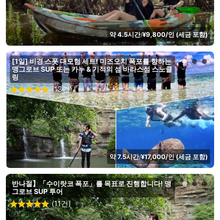
약 4.5시간
¥9,800/인 (세금 포함)
/
[1일] 비경 스폿 대모험 세트! 미즈오치 폭포를 향하는
맹그로브 SUP 또는 카누 & 기적의 섬 바라스섬 스노클
링
(13건)
약 7.5시간
¥17,000/인 (세금 포함)
/
반나절】「수이랏코 폭포」를 목표로 진행합니다! 맹
그로브 SUP 투어
(11건)