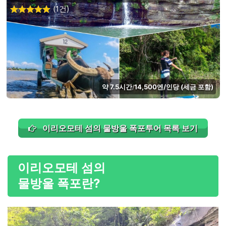
(1건)
약 7.5시간
14,500엔/인당 (세금 포함)
/
이리오모테 섬의 물방울 폭포투어 목록 보기
이리오모테 섬의
물방울 폭포란?