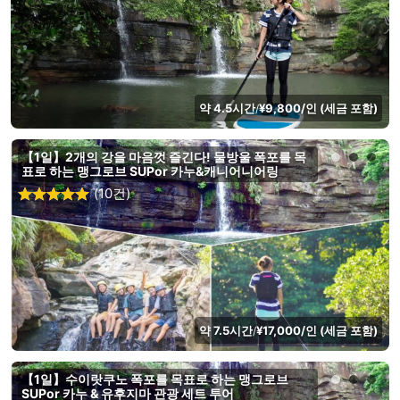
약 4.5시간
¥9,800/인 (세금 포함)
/
【1일】2개의 강을 마음껏 즐긴다! 물방울 폭포를 목
표로 하는 맹그로브 SUPor 카누&캐니어니어링
(10건)
약 7.5시간
¥17,000/인 (세금 포함)
/
【1일】수이랏쿠노 폭포를 목표로 하는 맹그로브
SUPor 카누 & 유후지마 관광 세트 투어