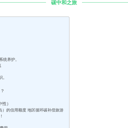
碳中和之旅
？
态系统养护。
流
。
认识。
）？
（中性）
岛）的信用额度 地区循环碳补偿旅游
！