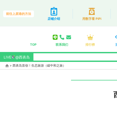
前往上原港的方法
店铺介绍
用数字看 PiPi
TOP
联系我们
排行榜
LIVE
@西表岛
>
西表岛首创！生态旅游（碳中和之旅）