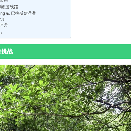
费用
和旅游线路
eing &. 巴拉斯岛浮潜
木舟
独木舟
题。
境挑战