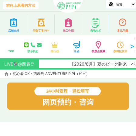
前往上原港的方法
店铺介绍
用数字看 PiPi
员工介绍
当地专栏
常见问题
TOP
联系我们
排行榜
活动
按景点搜索
按时段搜索
LIVE
@西表岛
【2026/8月】夏のピーク到来
>
初心者 OK - 西表島 ADVENTURE PiPi（ピピ）