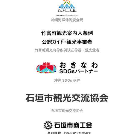
冲绳海洋休闲安全局
竹富町观光向导条例认证导游・观光业者
冲绳 SDGs 伙伴
石垣市观光交流协会