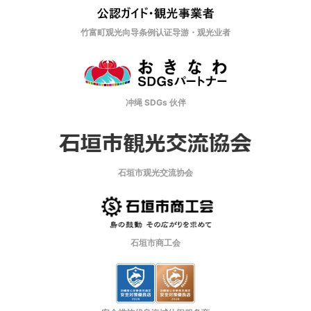
竹富町观光向导条例认证导游・观光业者
冲绳 SDGs 伙伴
石垣市观光交流协会
石垣市商工会