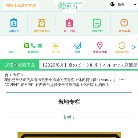
前往上原港的方法
店铺介绍
用数字看 PiPi
员工介绍
当地专栏
常见问题
TOP
联系我们
排行榜
活动
按景点搜索
按时段搜索
LIVE
【2026/8月】夏のピーク到来！ペルセウス座流星群観測チ
@西表岛
>
专栏
>
我们已被认证为具有出色安全措施的优秀海上休闲提供商（Maruyu）！〜
ADVENTURE PiPi 在西表岛提供安全可靠的海上休闲活动的理由
当地专栏
专栏：