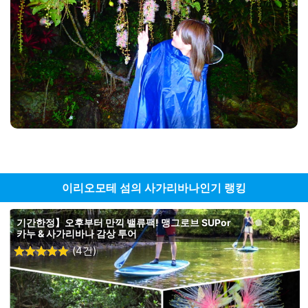
이리오모테 섬의 사가리바나인기 랭킹
기간한정】오후부터 만끽 밸류팩! 맹그로브 SUPor
카누 & 사가리바나 감상 투어
(4건)