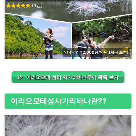
(4건)
약 4시간
12,000원/인당 (세금 포함)
/
이리오모테 섬의 사가리바나투어 목록 보기
이리오모테섬
사가리바나란?
?