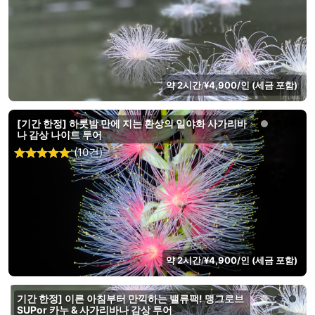
약 2시간
¥4,900/인 (세금 포함)
/
[기간 한정] 하룻밤 만에 지는 환상의 일야화 사가리바
나 감상 나이트 투어
(10건)
약 2시간
¥4,900/인 (세금 포함)
/
기간 한정] 이른 아침부터 만끽하는 밸류팩! 맹그로브
SUPor 카누 & 사가리바나 감상 투어