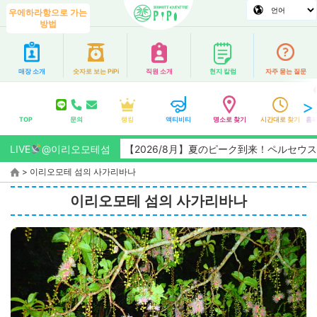
우에하라항으로 가는
방법
매장 소개
숫자로 보는 PiPi
직원 소개
현지 칼럼
자주 묻는 질문
TOP
문의
랭킹
액티비티
명소로 찾기
시간대로 찾기
홈페
LIVE
@이리오모테섬
【2026/8月】夏のピーク到来！ペルセウス座流星群観
>
이리오모테 섬의 사가리바나
이리오모테 섬의 사가리바나