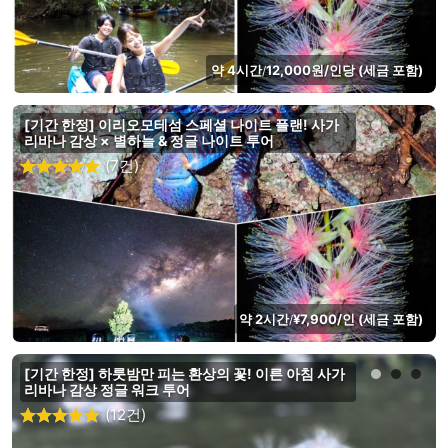
약 4시간
12,000원/인당 (세금 포함)
/
[기간 한정] 이리오모테섬 스페셜 나이트 플랜! 사가
리바나 감상 × 별하늘 & 정글 나이트 투어
(7건)
약 2시간
¥7,900/인 (세금 포함)
/
[기간 한정] 하룻밤만 피는 환상의 꽃! 이른 아침 사가
리바나 감상 정글 워크 투어
(12건)