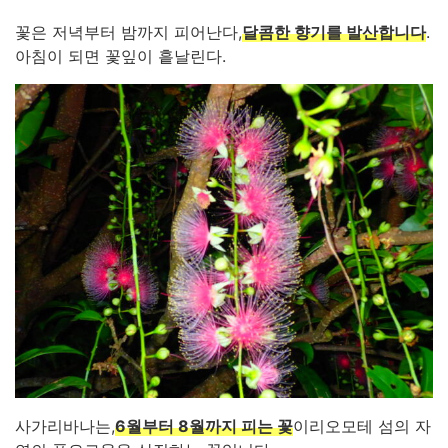
꽃은 저녁부터 밤까지 피어난다,
달콤한 향기를 발산합니다
.
아침이 되면 꽃잎이 흩날린다.
사가리바나는,
6월부터 8월까지 피는 꽃
이리오모테 섬의 자