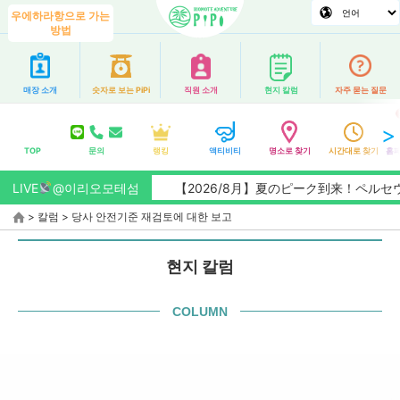
우에하라항으로 가는
방법
매장 소개
숫자로 보는 PiPi
직원 소개
현지 칼럼
자주 묻는 질문
TOP
문의
랭킹
액티비티
명소로 찾기
시간대로 찾기
홈페
LIVE
@이리오모테섬
【2026/8月】夏のピーク到来！ペルセ
>
칼럼
>
당사 안전기준 재검토에 대한 보고
현지 칼럼
COLUMN