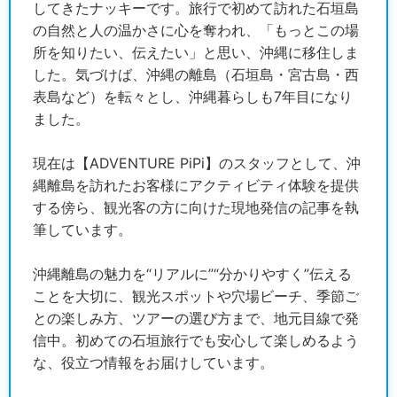
してきたナッキーです。旅行で初めて訪れた石垣島
の自然と人の温かさに心を奪われ、「もっとこの場
所を知りたい、伝えたい」と思い、沖縄に移住しま
した。気づけば、沖縄の離島（石垣島・宮古島・西
表島など）を転々とし、沖縄暮らしも7年目になり
ました。
現在は【ADVENTURE PiPi】のスタッフとして、沖
縄離島を訪れたお客様にアクティビティ体験を提供
する傍ら、観光客の方に向けた現地発信の記事を執
筆しています。
沖縄離島の魅力を“リアルに”“分かりやすく”伝える
ことを大切に、観光スポットや穴場ビーチ、季節ご
との楽しみ方、ツアーの選び方まで、地元目線で発
信中。初めての石垣旅行でも安心して楽しめるよう
な、役立つ情報をお届けしています。