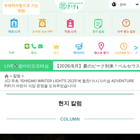
우에하라항으로 가는
방법
매장 소개
숫자로 보는 PiPi
직원 소개
현지 칼럼
자주 묻는 질문
TOP
문의
랭킹
액티비티
명소로 찾기
시간대로 찾기
홈페
LIVE
@이리오모테섬
【2026/8月】夏のピーク到来！ペルセウス座流
>
칼럼
>
JCI 주최 'ISHIGAKI WINTER LIGHTS 2025'에 협찬! 이시가키섬 ADVENTURE
PiPi가 어린이 식당 운영을 도와주었습니다!
현지 칼럼
COLUMN